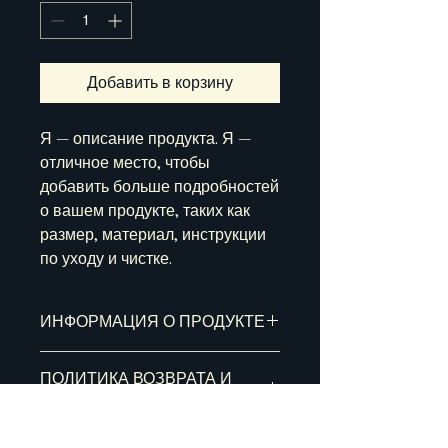
Добавить в корзину
Я — описание продукта. Я — 
отличное место, чтобы 
добавить больше подробностей 
о вашем продукте, таких как 
размер, материал, инструкции 
по уходу и чистке.
ИНФОРМАЦИЯ О ПРОДУКТЕ
Я — деталь продукта. Я — отличное
ПОЛИТИКА ВОЗВРАТА И
место для добавления
ВОЗМЕЩЕНИЯ
дополнительной информации о
вашем продукте, такой как размер,
Я — политика возврата и
материал, инструкции по уходу и